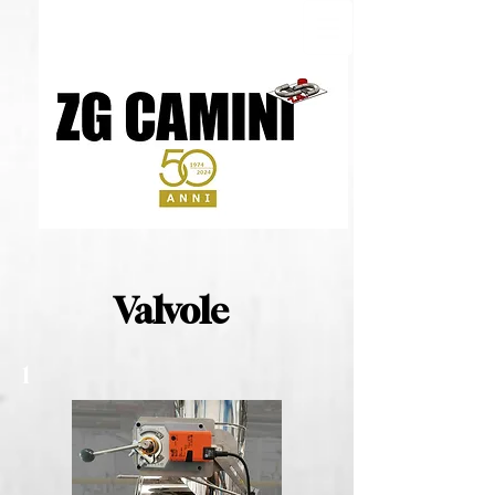
Valvole
1